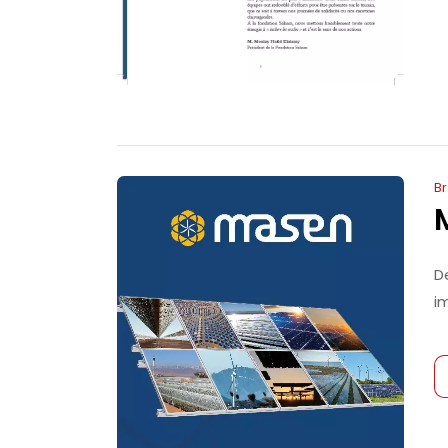
B
D
im