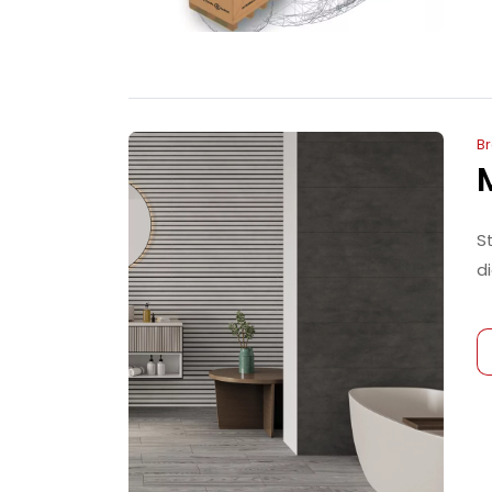
B
S
d