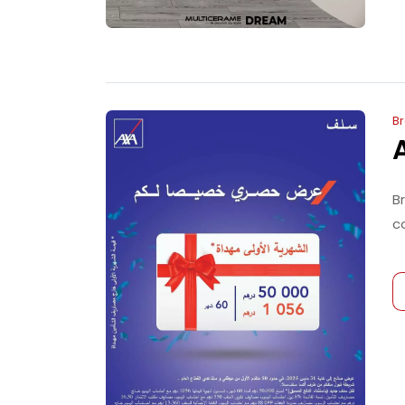
B
B
c