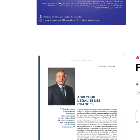
B
B
l