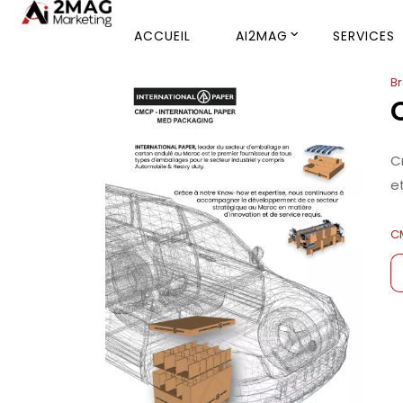
ACCUEIL
AI2MAG
SERVICES
B
C
et
C