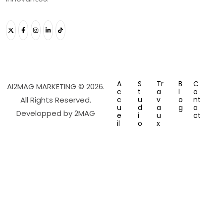
A
S
Tr
B
C
AI2MAG MARKETING © 2026.
c
t
a
l
o
All Rights Reserved.
c
u
v
o
nt
u
d
a
g
a
Developped by
2MAG
e
i
u
ct
il
o
x