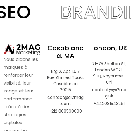
SEO
BRANDI
Casablanc
London, UK
a, MA
Nous
aidons
les
71-75 Shelton St,
marques
à
London WC2H
Etg 2, Apt 10, 7
renforcer
leur
9JQ, Royaume-
Rue Ahmed Touki,
Uni
visibilité,
leur
Casablanca
20015
contact@@2ma
image
et
leur
g.uk
contact@ai2mag
performance
.com
+442081543261
grâce
à
des
+212 808590000
stratégies
digitales
innovantes.